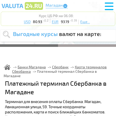
Магадан
Курс ЦБ РФ на 06.08:
-0.2
-0.39
USD
80.93
EUR
93.19
Еще...
Выгодные курсы
валют на карте:
Выберите
USD
EUR
валюту
:
Введите
курс от
:
Банки Магадана
Сбербанк
Карта терминалов
Сбербанка
Платежный терминал Сбербанка в
Выберите
Продать
Купить
Магадане
действие
:
Платежный терминал Сбербанка в
Поиск
Магадане
Терминал для внесения оплаты Сбербанка. Магадан,
Авиационная улица, 59. Точные координаты
расположения, карта и поиск ближайших банкоматов.