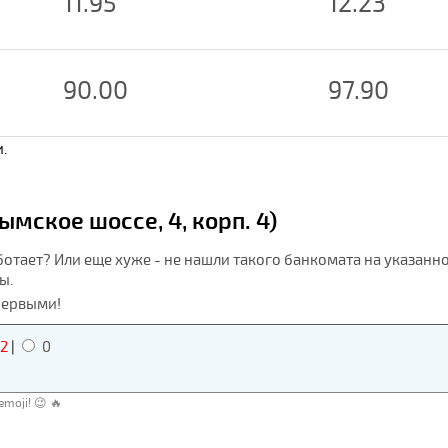
11.95
12.23
90.00
97.90
.
мское шоссе, 4, корп. 4)
ботает? Или еще хуже - не нашли такого банкомата на указанн
ы.
первыми!
2
|
0