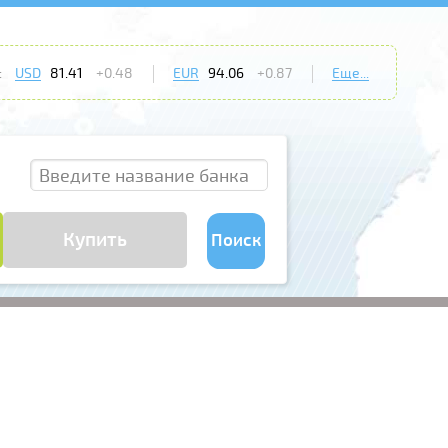
:
USD
81.41
+0.48
EUR
94.06
+0.87
Еще...
Купить
Поиск