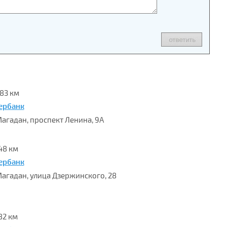
.83 км
ербанк
 Магадан, проспект Ленина, 9А
48 км
ербанк
 Магадан, улица Дзержинского, 28
82 км