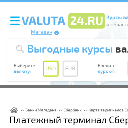
Курсы в
и област
Магадан
Выгодные курсы
ва
Выберите
Введите
USD
EUR
валюту
:
курс от
:
Банки Магадана
Сбербанк
Карта терминалов С
Платежный терминал Сбер