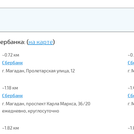
рбанка: (
на карте
)
~0.72 км
~0
Сбербанк
Сб
г. Магадан, Пролетарская улица, 12
г.
~1.18 км
~1.
Сбербанк
Сб
г. Магадан, проспект Карла Маркса, 36/20
г.
ежедневно, круглосуточно
~1.82 км
~1.