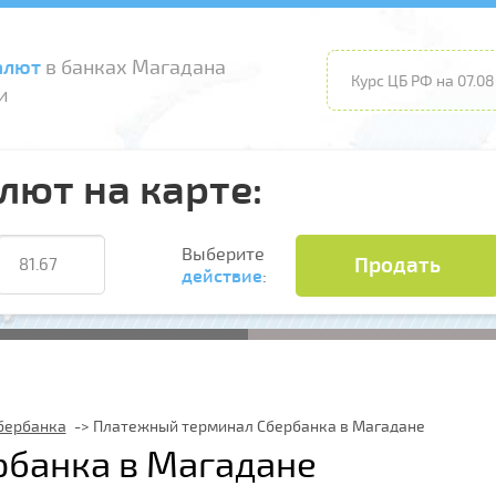
алют
в банках Магадана
Курс ЦБ РФ на 07.08
и
лют на карте:
Выберите
Продать
действие
:
бербанка
Платежный терминал Сбербанка в Магадане
банка в Магадане