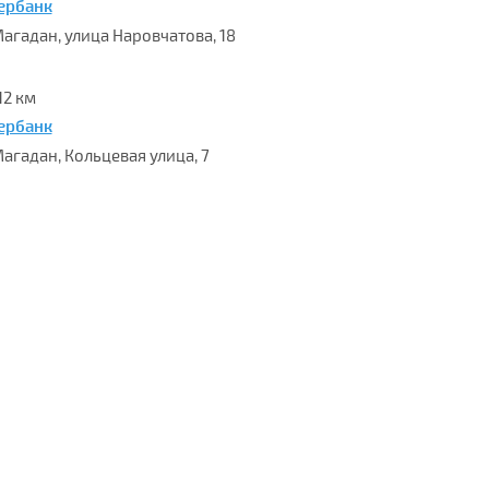
ербанк
 Магадан, улица Наровчатова, 18
12 км
ербанк
Магадан, Кольцевая улица, 7