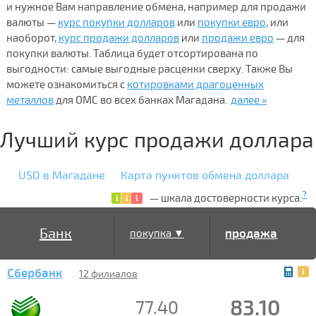
и нужное Вам направление обмена, например для продажи
валюты —
курс покупки долларов
или
покупки евро
, или
наоборот,
курс продажи долларов
или
продажи евро
— для
покупки валюты. Таблица будет отсортирована по
выгодности: самые выгодные расценки сверху. Также Вы
можете ознакомиться с
котировками драгоценных
металлов
для ОМС во всех банках Магадана.
далее »
Лучший курс продажи доллара
USD в Магадане
Карта пунктов обмена доллара
?
— шкала достоверности курса.
Банк
продажа
покупка ▼
Сбербанк
▲
12 филиалов
83.10
77.40