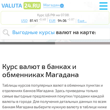
Магадан
Курс ЦБ РФ на 07.08:
+0.48
+0.87
USD
81.41
EUR
94.06
Еще...
Выгодные курсы
валют на карте:
Выберите
USD
EUR
валюту
:
Введите
курс от
:
Курс валют в банках и
Выберите
Продать
Купить
обменниках Магадана
действие
:
Таблицы курсов популярных валют в обменных пунктах и
Поиск
отделениях банков Магадана. Здесь приведены только
самые выгодные предложения покупки/продажи каждой
валюты в городе. Для получения детальных данных по всем
банкам Магадана выберите нужную валюту в таблице ниже