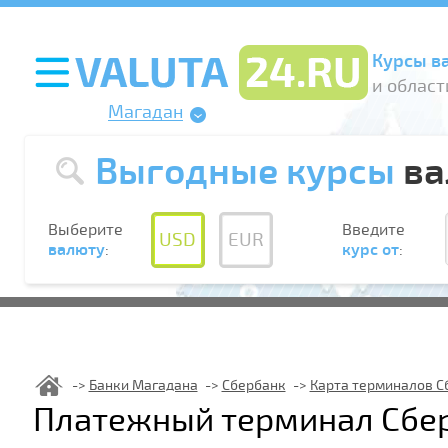
Курсы в
и област
Магадан
Выгодные курсы
ва
Выберите
Введите
USD
EUR
валюту
:
курс от
:
Банки Магадана
Сбербанк
Карта терминалов С
Платежный терминал Сбер