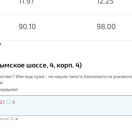
11.97
12.25
90.10
98.00
.
мское шоссе, 4, корп. 4)
ботает? Или еще хуже - не нашли такого банкомата на указанн
ы.
первыми!
2
|
0