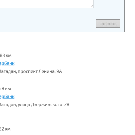
.83 км
ербанк
 Магадан, проспект Ленина, 9А
48 км
ербанк
 Магадан, улица Дзержинского, 28
82 км