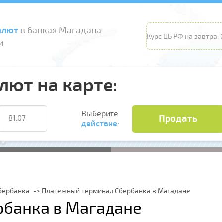
алют
в банках Магадана
Курс ЦБ РФ на завтра, 0
и
лют на карте:
Выберите
Продать
действие
:
бербанка
Платежный терминал Сбербанка в Магадане
банка в Магадане