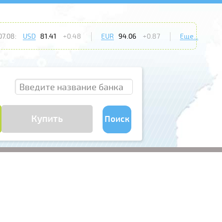
7.08:
USD
81.41
+0.48
EUR
94.06
+0.87
Еще...
Купить
Поиск