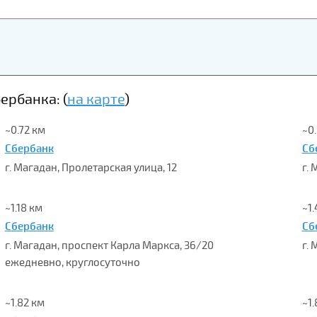
рбанка: (
на карте
)
~0.72 км
~0
Сбербанк
Сб
г. Магадан, Пролетарская улица, 12
г.
~1.18 км
~1.
Сбербанк
Сб
г. Магадан, проспект Карла Маркса, 36/20
г.
ежедневно, круглосуточно
~1.82 км
~1.