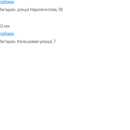
ербанк
 Магадан, улица Наровчатова, 18
12 км
ербанк
Магадан, Кольцевая улица, 7