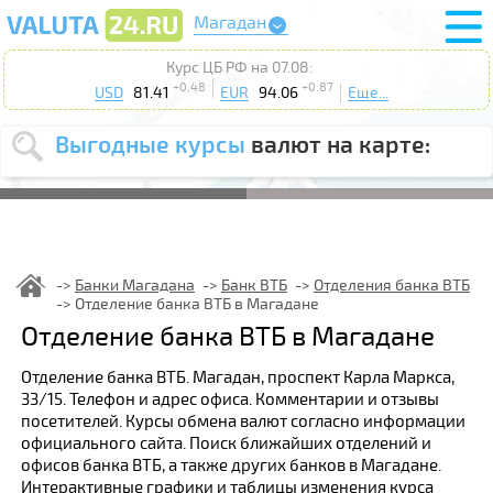
Магадан
Курс ЦБ РФ на 07.08:
+0.48
+0.87
USD
81.41
EUR
94.06
Еще...
Выгодные курсы
валют на карте:
Выберите
USD
EUR
валюту
:
Введите
курс от
:
Банки Магадана
Банк ВТБ
Отделения банка ВТБ
Отделение банка ВТБ в Магадане
Выберите
Продать
Купить
Отделение банка ВТБ в Магадане
действие
:
Отделение банка ВТБ. Магадан, проспект Карла Маркса,
Поиск
33/15. Телефон и адрес офиса. Комментарии и отзывы
посетителей. Курсы обмена валют согласно информации
официального сайта. Поиск ближайших отделений и
офисов банка ВТБ, а также других банков в Магадане.
Интерактивные графики и таблицы изменения курса