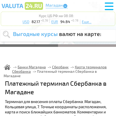
Магадан
Курс ЦБ РФ на 08.08:
+0.76
+0.78
USD
82.17
EUR
94.84
Еще...
Выгодные курсы
валют на карте:
Выберите
USD
EUR
валюту
:
Введите
курс от
:
Банки Магадана
Сбербанк
Карта терминалов
Сбербанка
Платежный терминал Сбербанка в
Выберите
Продать
Купить
Магадане
действие
:
Платежный терминал Сбербанка в
Поиск
Магадане
Терминал для внесения оплаты Сбербанка. Магадан,
Кольцевая улица, 7. Точные координаты расположения,
карта и поиск ближайших банкоматов. Комментарии и