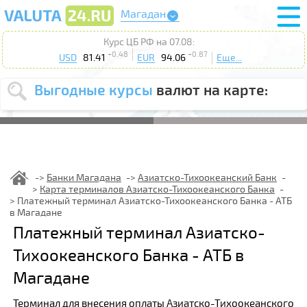
Магадан
Курс ЦБ РФ на 07.08:
+0.48
+0.87
USD
81.41
EUR
94.06
Еще...
Выгодные курсы
валют на карте:
Выберите
USD
EUR
валюту
:
Введите
курс от
:
Банки Магадана
Азиатско-Тихоокеанский Банк
Карта терминалов Азиатско-Тихоокеанского Банка
Выберите
Продать
Купить
Платежный терминал Азиатско-Тихоокеанского Банка - АТБ
действие
:
в Магадане
Платежный терминал Азиатско-
Поиск
Тихоокеанского Банка - АТБ в
Магадане
Терминал для внесения оплаты Азиатско-Тихоокеанского