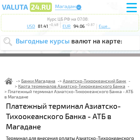
Магадан
Курс ЦБ РФ на 07.08:
+0.48
+0.87
USD
81.41
EUR
94.06
Еще...
Выгодные курсы
валют на карте:
Выберите
USD
EUR
валюту
:
Введите
курс от
:
Банки Магадана
Азиатско-Тихоокеанский Банк
Карта терминалов Азиатско-Тихоокеанского Банка
Выберите
Продать
Купить
Платежный терминал Азиатско-Тихоокеанского Банка - АТБ
действие
:
в Магадане
Платежный терминал Азиатско-
Поиск
Тихоокеанского Банка - АТБ в
Магадане
Терминал для внесения оплаты Азиатско-Тихоокеанского